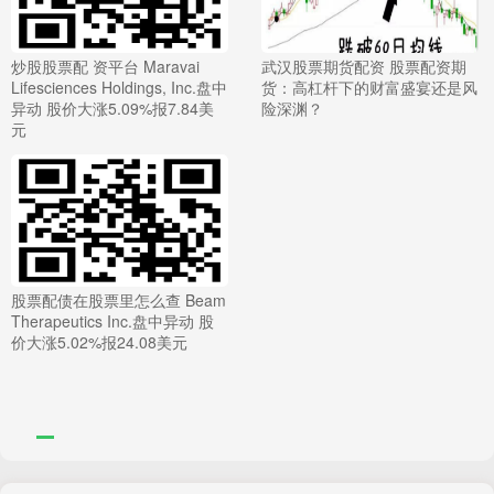
炒股股票配 资平台 Maravai
武汉股票期货配资 股票配资期
Lifesciences Holdings, Inc.盘中
货：高杠杆下的财富盛宴还是风
异动 股价大涨5.09%报7.84美
险深渊？
元
股票配债在股票里怎么查 Beam
Therapeutics Inc.盘中异动 股
价大涨5.02%报24.08美元