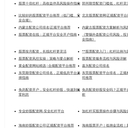
股票十倍杠杆：高收益伴高风险操作指南
郑州期货配资门槛低，杠杆灵
比较好的股票配资平台推荐（低门槛、安
北京股票配资网|正规配资平台
全合规）
内蒙古配资公司排名|正规平台推荐
内蒙古股票配资方案解析与风
股票配资在线：正规平台安全开户指南
《警惕外盘配资公司风险，投
全指南》
股票按月配资，长线杠杆更灵活
**股票配资入门：杠杆比例与
股票配资风控实操：策略与要点解析
股票配资服务流程与风险详解
黄金配资网站精选 | 合规配资平台推荐
嘉兴配资公司排名
东莞期货配资公司排名，正规低息平台选
东莞股票配资平台排名，正规
择指南
司推荐
免息配资开户，安全杠杆炒股，快速到账
免息配资炒股安全吗？正规平
零利息
析
专业炒股配资网-安全杠杆平台
加杠杆买股票操作步骤与风险
海南炒股配资公司|正规配资平台推荐
海南股票开户｜低佣金流程｜