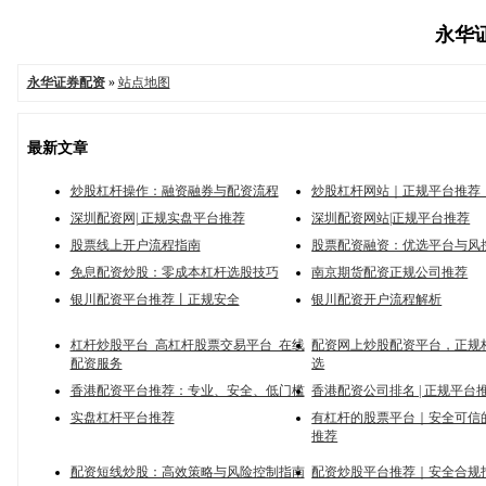
永华证
永华证券配资
»
站点地图
最新文章
炒股杠杆操作：融资融券与配资流程
炒股杠杆网站｜正规平台推荐
深圳配资网| 正规实盘平台推荐
深圳配资网站|正规平台推荐
股票线上开户流程指南
股票配资融资：优选平台与风
免息配资炒股：零成本杠杆选股技巧
南京期货配资正规公司推荐
银川配资平台推荐丨正规安全
银川配资开户流程解析
杠杆炒股平台_高杠杆股票交易平台_在线
配资网上炒股配资平台，正规
配资服务
选
香港配资平台推荐：专业、安全、低门槛
香港配资公司排名 | 正规平台
实盘杠杆平台推荐
有杠杆的股票平台｜安全可信
推荐
配资短线炒股：高效策略与风险控制指南
配资炒股平台推荐｜安全合规