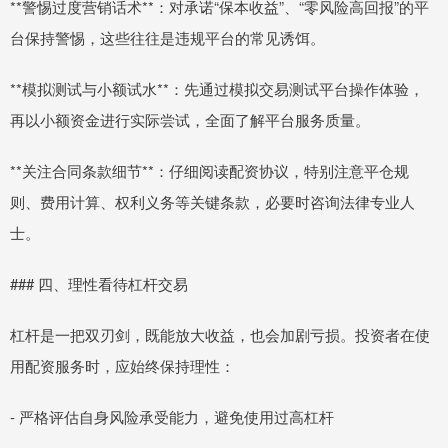
**警惕过度营销话术**：对承诺“保本收益”、“零风险高回报”的平
台保持警惕，这些往往是违规平台的常见诱饵。
**模拟测试与小额试水**：先通过模拟交易测试平台操作体验，
再以小额资金进行实际尝试，全面了解平台服务质量。
**关注合同条款细节**：仔细阅读配资协议，特别注意平仓规
则、费用计算、权利义务等关键条款，必要时咨询法律专业人
士。
### 四、理性看待杠杆交易
杠杆是一把双刃剑，既能放大收益，也会加剧亏损。投资者在使
用配资服务时，应始终保持理性：
- 严格评估自身风险承受能力，避免使用过高杠杆