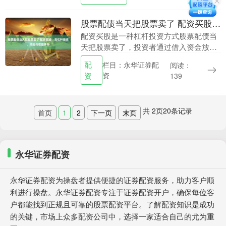
险。 配资不仅能....
股票配债当天把股票卖了 配资买股：高杠杆投资，风险与收益并存
配资买股是一种杠杆投资方式股票配债当
天把股票卖了，投资者通过借入资金放大
投资规模，以期获得更高的收益。然而，
配
栏目：永华证券配
阅读：
这种高杠杆投资方式也伴随着较高的风
资
资
139
险。 配资比例是指....
共
2
页
20
条记录
首页
1
2
下一页
末页
永华证券配资
永华证券配资为操盘者提供便捷的证券配资服务，助力客户顺
利进行操盘。永华证券配资专注于证券配资开户，确保每位客
户都能找到正规且可靠的股票配资平台。了解配资知识是成功
的关键，市场上众多配资公司中，选择一家适合自己的尤为重