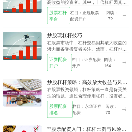
高收益的投资者。其中，十倍杠杆因其放
大收益的能力而备受关注。然而，高收益
股票杠杆
栏目：正规股票
阅读：
往往伴随着高风险，十倍杠杆操作更需要
平台
配资开户
172
投资者具备专业知....
炒股玩杠杆技巧
在股票市场中，杠杆交易因其放大收益的
潜力而备受投资者关注。然而，杠杆也是
一把双刃剑，既能带来丰厚回报，也可能
证券配资
栏目：证券配资
阅读：
导致重大损失。本文将详细介绍炒股玩杠
开户
开户
164
杆的核心技巧，帮....
炒股杠杆策略：高效放大收益与风险管理
在股票投资领域，杠杆策略一直是备受关
注的话题。通过合理使用杠杆，投资者可
以在市场行情向好时实现收益的快速放
股票配资
栏目：永华证券
阅读：
大。然而，杠杆也是一把双刃剑，若使用
排名
配资
70
不当股票配资排名，....
**股票配资入门：杠杆比例与风险控制**