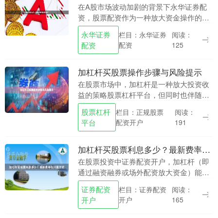
在A股市场波动加剧的背景下永华证券配
资，股票配资作为一种放大资金操作的手
段，正吸引越来越多投资者的关注。对于
永华证券
栏目：永华证券
阅读：
刚接触配资的投资者而言，理解杠杆比例
配资
配资
125
与风险控制的关系....
加杠杆买股票操作步骤与风险提示
在股票市场中，加杠杆是一种放大投资收
益的策略股票杠杆平台，但同时也伴随着
更高的风险。对于投资者而言，了解加杠
股票杠杆
栏目：正规股票
阅读：
杆买股票的操作步骤以及潜在风险至关重
平台
配资开户
191
要。本文将详细介....
加杠杆买股票利息多少？最新费率与计算方式
在股票投资中证券配资开户，加杠杆（即
通过融资融券或场外配资放大资金）能提
升收益空间，但同时也伴随着利息成本。
证券配资
栏目：证券配资
阅读：
许多投资者关心“加杠杆买股票利息多
开户
开户
165
少”？本文将详细解....