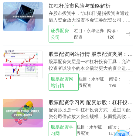
加杠杆股市风险与策略解析
在股市投资中，“加杠杆”是指投资者通过
借入资金放大投资本金证券配资公司，以
期获得更高收益的操作方式。常见的加杠
证券配资
栏目：永华证券
阅读：
杆工具包括融资融券、配资、股指期货
公司
配资
120
等。虽然杠杆能放....
股票配资网站行情 股票配资夹层：杠杆投资的风险与机遇
股票配资夹层是一种杠杆投资工具，允许
投资者以较小的本金撬动更大的资金进行
股票投资。这种方式可以放大收益，但也
股票配资网
栏目：永华证
阅读：
带来了更高的风险。 * **放大收益：**杠杆
站行情
券配资
199
效应可....
股票配资学习网 配资炒股：杠杆投资，放大收益，风险并存
配资炒股是一种杠杆投资方式，通过向配
资公司借款放大资金规模，从而提高收益
率。然而股票配资学习网，杠杆投资是一
股票配资学
栏目：永华证
阅读：
把双刃剑，既能放大收益，也可能放大风
习网
券配资
141